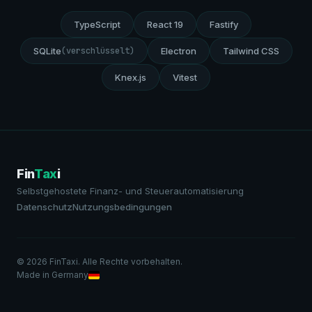
TypeScript
React 19
Fastify
(verschlüsselt)
SQLite
Electron
Tailwind CSS
Knex.js
Vitest
Fin
Tax
i
Selbstgehostete Finanz- und Steuerautomatisierung
Datenschutz
Nutzungsbedingungen
© 2026 FinTaxi. Alle Rechte vorbehalten.
Made in Germany